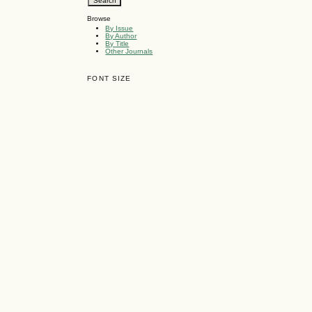
Browse
By Issue
By Author
By Title
Other Journals
FONT SIZE