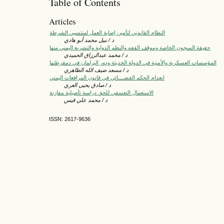
Table of Contents
Articles
النظام القانوني لتأمين إصابة العمل لمنتسبي الشرطة
د / نبيل محمد أبو هادي
حقيقة السجون الخاصة وموقف الفقه والنظم الدولية والتشريع اليمني منها
د / محمد عبدالرزاق الحميدي
المؤسسات العسكرية والأمنية في الدولة الحديثة ودور البرلمان في دمقرطتها
د / مسعد ضيف الله الظاهري
انعدام الحكم القضــــائي في قانون المرافعات اليمني
د / صادق يحيى العري
الاستعمال التعسفي للحق دراسة تأصيلية مقارنة
د / محمد علي قيس
ISSN: 2617-9636